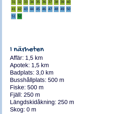
31
32
33
34
35
36
37
38
39
40
41
42
43
44
45
46
47
48
49
50
51
52
I närheten
Affär: 1,5 km
Apotek: 1,5 km
Badplats: 3,0 km
Busshållplats: 500 m
Fiske: 500 m
Fjäll: 250 m
Längdskidåkning: 250 m
Skog: 0 m