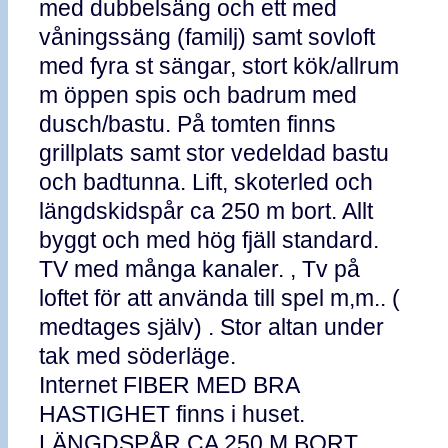
med dubbelsäng och ett med
våningssäng (familj) samt sovloft
med fyra st sängar, stort kök/allrum
m öppen spis och badrum med
dusch/bastu. På tomten finns
grillplats samt stor vedeldad bastu
och badtunna. Lift, skoterled och
längdskidspår ca 250 m bort. Allt
byggt och med hög fjäll standard.
TV med många kanaler. , Tv på
loftet för att använda till spel m,m.. (
medtages själv) . Stor altan under
tak med söderläge.
Internet FIBER MED BRA
HASTIGHET finns i huset.
LÄNGDSPÅR CA 250 M BORT .