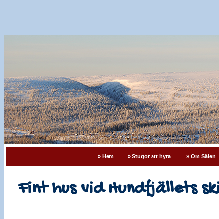
» Hem
» Stugor att hyra
» Om Sälen
Fint hus vid Hundfjällets s