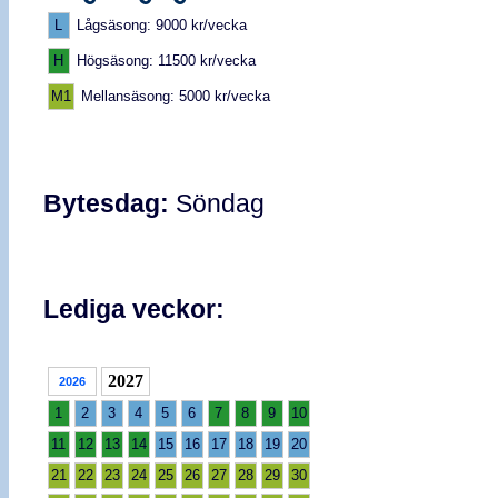
L
Lågsäsong: 9000 kr/vecka
H
Högsäsong: 11500 kr/vecka
M1
Mellansäsong: 5000 kr/vecka
Bytesdag:
Söndag
Lediga veckor:
2027
2026
1
2
3
4
5
6
7
8
9
10
11
12
13
14
15
16
17
18
19
20
21
22
23
24
25
26
27
28
29
30