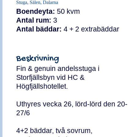
Stuga, Sälen, Dalarna
Boendeyta:
50 kvm
Antal rum:
3
Antal bäddar:
4 + 2 extrabäddar
Beskrivning
Fin & genuin andelsstuga i
Storfjällsbyn vid HC &
Högfjällshotellet.
Uthyres vecka 26, lörd-lörd den 20-
27/6
4+2 bäddar, två sovrum,