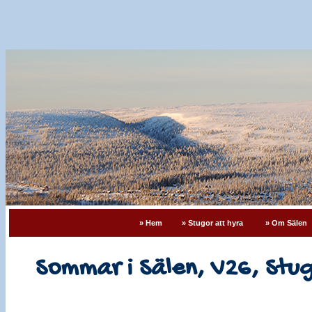
» Hem
» Stugor att hyra
» Om Sälen
Sommar i Sälen, V26, Stu