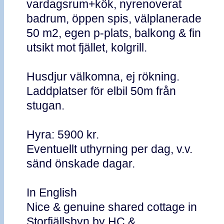
vardagsrum+kök, nyrenoverat
badrum, öppen spis, välplanerade
50 m2, egen p-plats, balkong & fin
utsikt mot fjället, kolgrill.
Husdjur välkomna, ej rökning.
Laddplatser för elbil 50m från
stugan.
Hyra: 5900 kr.
Eventuellt uthyrning per dag, v.v.
sänd önskade dagar.
In English
Nice & genuine shared cottage in
Storfjällsbyn by HC &